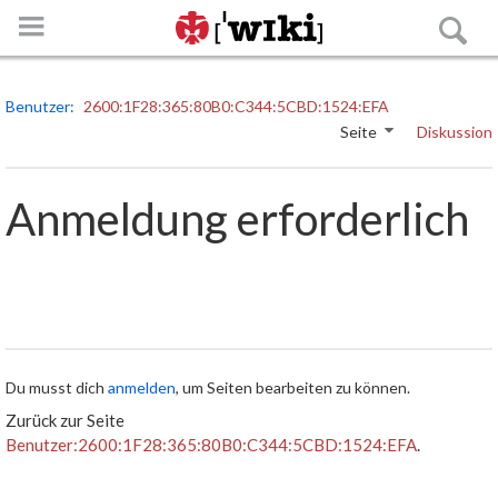
Benutzer
2600:1F28:365:80B0:C344:5CBD:1524:EFA
Seite
Diskussion
Anmeldung erforderlich
Anmelden
Hauptseite
Spezialseiten
Du musst dich
anmelden
, um Seiten bearbeiten zu können.
Zurück zur Seite
Die Roverstufe
Benutzer:2600:1F28:365:80B0:C344:5CBD:1524:EFA
.
Strukturen der Roverstufe