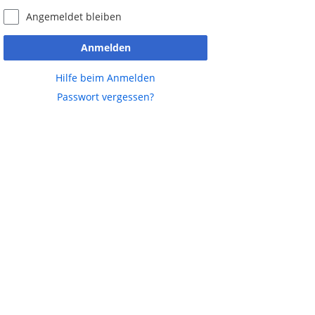
Angemeldet bleiben
Schwerpunkte
Anmelden
Abgrenzung zu anderen Stufen
Hilfe beim Anmelden
Passwort vergessen?
Projekte
Projektmethode
Bucket List der Roverstufe
Methoden
Einführung in die Methoden
Methodenkoffer Wahlen