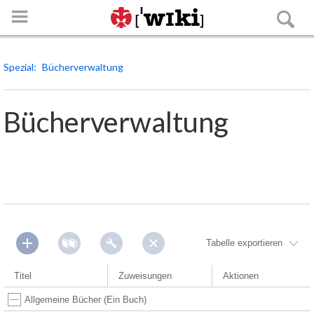
Spezial
Bücherverwaltung
Bücherverwaltung
Anmelden
Hauptseite
Spezialseiten
Tabelle exportieren
Die Roverstufe
Titel
Zuweisungen
Aktionen
Allgemeine Bücher (Ein Buch)
Strukturen der Roverstufe