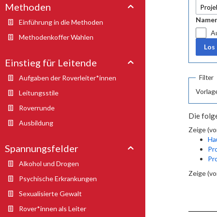
Methoden
Namen
Einführung in die Methoden
A
Methodenkoffer Wahlen
Einstieg für Leitende
Aufgaben der Roverleiter*innen
Filter
Vorlag
Leitungsstile
Roverrunde
Die folg
Ausbildung
Zeige (vo
Ha
Spannungsfelder
Pr
Pr
Alkohol und Drogen
Zeige (vo
Psychische Erkrankungen
Sexualisierte Gewalt
Rover*innen als Leiter