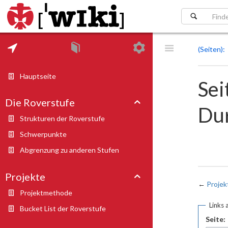
(Seiten)
Hauptseite
Sei
Die Roverstufe
Dur
Strukturen der Roverstufe
Schwerpunkte
Abgrenzung zu anderen Stufen
Projekte
←
Proje
Projektmethode
Links 
Bucket List der Roverstufe
Seite: