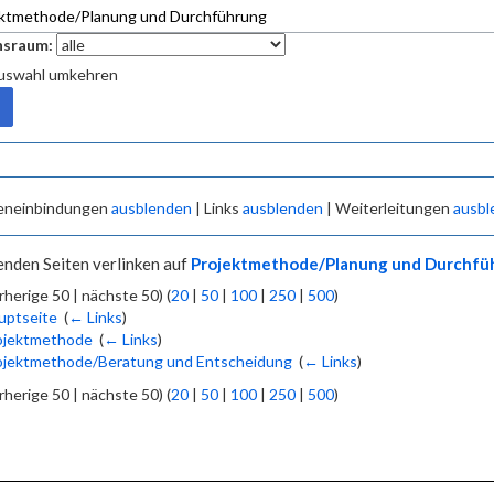
sraum:
uswahl umkehren
eneinbindungen
ausblenden
| Links
ausblenden
| Weiterleitungen
ausbl
enden Seiten verlinken auf
Projektmethode/Planung und Durchfü
rherige 50 | nächste 50) (
20
|
50
|
100
|
250
|
500
)
uptseite
‎
(
← Links
)
ojektmethode
‎
(
← Links
)
ojektmethode/Beratung und Entscheidung
‎
(
← Links
)
rherige 50 | nächste 50) (
20
|
50
|
100
|
250
|
500
)