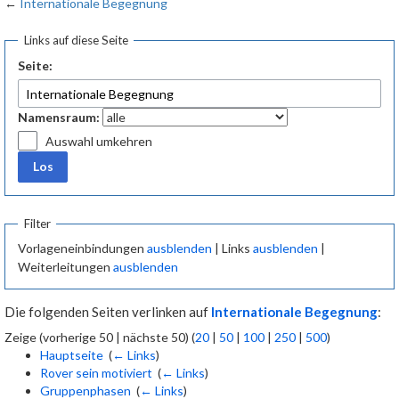
←
Internationale Begegnung
Schwerpunkte
Links auf diese Seite
Seite:
Abgrenzung zu anderen Stufen
Namensraum:
Projekte
Auswahl umkehren
Projektmethode
Bucket List der Roverstufe
Filter
Vorlageneinbindungen
ausblenden
| Links
ausblenden
|
Weiterleitungen
ausblenden
Methoden
Die folgenden Seiten verlinken auf
Internationale Begegnung
:
Einführung in die Methoden
Zeige (vorherige 50 | nächste 50) (
20
|
50
|
100
|
250
|
500
)
Hauptseite
‎
(
← Links
)
Methodenkoffer Wahlen
Rover sein motiviert
‎
(
← Links
)
Gruppenphasen
‎
(
← Links
)