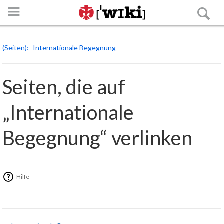
(Seiten)
Internationale Begegnung
Seiten, die auf
„Internationale
Anmelden
Begegnung“ verlinken
Hauptseite
Spezialseiten
Hilfe
Die Roverstufe
Strukturen der Roverstufe