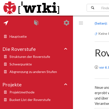
(Seiten)
Keine 
Hauptseite
Die Roverstufe
Rov
Strukturen der Roverstufe
Schwerpunkte
vor 6 
Abgrenzung zu anderen Stufen
Projekte
Neue und
Projektmethode
erprobt 
und über
Bucket List der Roverstufe
Verantwo