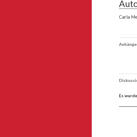
Auto
Carla Me
Anhänge
Diskuss
Es wurde