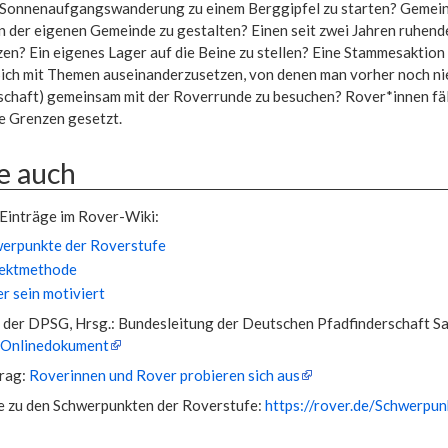
 Sonnenaufgangswanderung zu einem Berggipfel zu starten? Gemein
in der eigenen Gemeinde zu gestalten? Einen seit zwei Jahren ruhen
en? Ein eigenes Lager auf die Beine zu stellen? Eine Stammesaktion 
Sich mit Themen auseinanderzusetzen, von denen man vorher noch ni
chaft) gemeinsam mit der Roverrunde zu besuchen? Rover*innen fäll
ne Grenzen gesetzt.
e auch
Einträge im Rover-Wiki:
erpunkte der Roverstufe
jektmethode
r sein motiviert
der DPSG, Hrsg.: Bundesleitung der Deutschen Pfadfinderschaft Sank
 Onlinedokument
trag:
Roverinnen und Rover probieren sich aus
 zu den Schwerpunkten der Roverstufe:
https://rover.de/Schwerpun