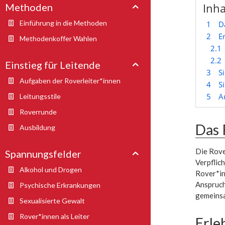
Inha
Methoden
Einführung in die Methoden
1
D
2
E
Methodenkoffer Wahlen
2.1
2.2
Einstieg für Leitende
3
S
Aufgaben der Roverleiter*innen
4
S
5
A
Leitungsstile
Roverrunde
Das 
Ausbildung
Die Rove
Spannungsfelder
Verpflic
Alkohol und Drogen
Rover*in
Anspruch
Psychische Erkrankungen
gemeinsa
Sexualisierte Gewalt
Rover*innen als Leiter
Erle