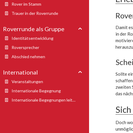
Rover im Stamm
Trauer in der Roverrunde
Rove
Damit es
Roverrunde als Gruppe
in der R
Identitätsentwicklung
motivier
herauszu
Roversprecher
Abschied nehmen
Sche
International
Sollte ei
schaffen
Veranstaltungen
zweiten 
Internationale Begegnung
das näch
Internationale Begegnungen leiten
Sich
Doch wob
unmöglic