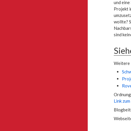
und eine
Projekt 
umzusetz
wollte? 
Nachbars
sind kei
Sieh
Weitere 
Schw
Pro
Rove
Ordnung 
Link zum
Blogbei
Webseite