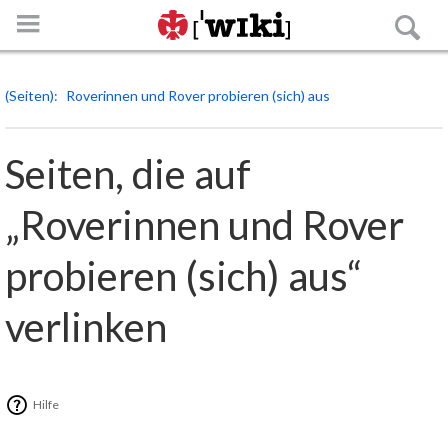
(Seiten)
Roverinnen und Rover probieren (sich) aus
Seiten, die auf
„Roverinnen und Rover
Anmelden
probieren (sich) aus“
Hauptseite
verlinken
Spezialseiten
Die Roverstufe
Hilfe
Strukturen der Roverstufe