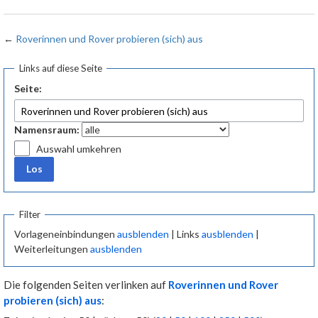
Schwerpunkte
←
Roverinnen und Rover probieren (sich) aus
Abgrenzung zu anderen Stufen
Links auf diese Seite
Seite:
Projekte
Namensraum:
Projektmethode
Auswahl umkehren
Bucket List der Roverstufe
Filter
Methoden
Vorlageneinbindungen
ausblenden
| Links
ausblenden
|
Weiterleitungen
ausblenden
Einführung in die Methoden
Die folgenden Seiten verlinken auf
Roverinnen und Rover
Methodenkoffer Wahlen
probieren (sich) aus
: