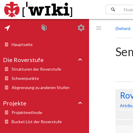
(Seiten)
Hauptseite
Se
Die Roverstufe
Strukturen der Roverstufe
Schwerpunkte
Abgrenzung zu anderen Stufen
Rov
Projekte
Attrib
Projektmethode
Bucket List der Roverstufe